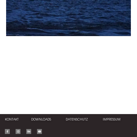
Slider Überschrift
Lorem ipsum dolor sit amet, consectetur adipiscing
elit. Ut elit tellus, luctus nec ullamcorper mattis,
pulvinar dapibus leo.
Hier klicken
KONTAKT
DOWNLOADS
DATENSCHUTZ
IMPRESSUM